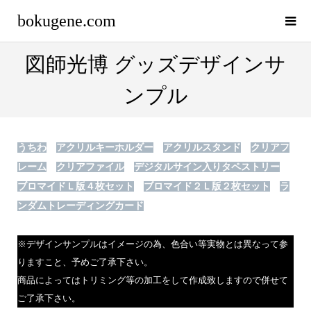
bokugene.com
図師光博 グッズデザインサ
ンプル
うちわ
アクリルキーホルダー
アクリルスタンド
クリアフ
レーム
クリアファイル
デジタルサイン入りタペストリー
ブロマイドＬ版４枚セット
ブロマイド２Ｌ版２枚セット
ラ
ンダムトレーディングカード
※デザインサンプルはイメージの為、色合い等実物とは異なって参
りますこと、予めご了承下さい。
商品によってはトリミング等の加工をして作成致しますので併せて
ご了承下さい。