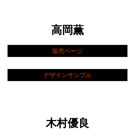
高岡薫
販売ページ
デザインサンプル
木村優良