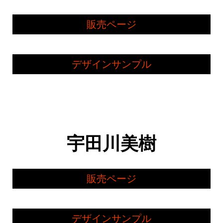
販売ページ
デザインサンプル
宇田川美樹
販売ページ
デザインサンプル