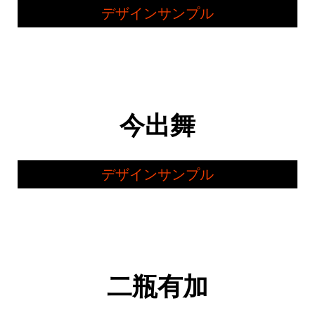
デザインサンプル
今出舞
デザインサンプル
二瓶有加