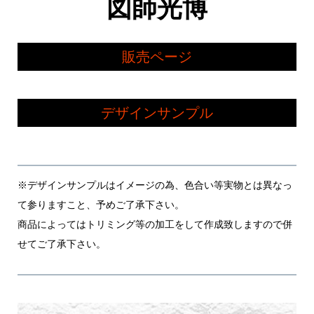
図師光博
販売ページ
デザインサンプル
※デザインサンプルはイメージの為、色合い等実物とは異なっ
て参りますこと、予めご了承下さい。
商品によってはトリミング等の加工をして作成致しますので併
せてご了承下さい。