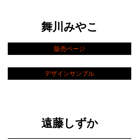
舞川みやこ
販売ページ
デザインサンプル
遠藤しずか